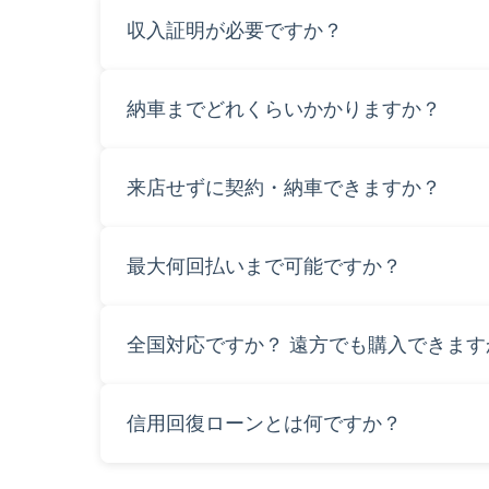
もちろん可能です。まずはご相談ください。
収入証明が必要ですか？
原則直近3ヶ月分をご提出いただいていますが
納車までどれくらいかかりますか？
在庫車なら最短2週間、オークション仕入れの
来店せずに契約・納車できますか？
はい、ご自宅で全て完結できます。
最大何回払いまで可能ですか？
分割回数・月額はご希望に応じて柔軟にご提
全国対応ですか？ 遠方でも購入できます
全国からご利用いただけます。ご自宅まで納
信用回復ローンとは何ですか？
継続したお支払い実績をきちんと評価し、将