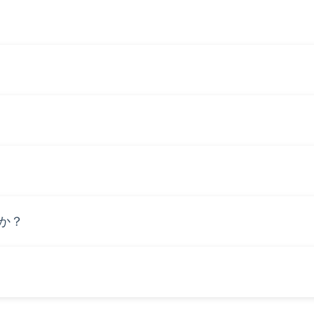
、ご事情によりご相談可能です。
場合も最短3週間で納車可能です。
案します。詳細はご相談ください。
か？
車可能です。
来の信用につながる仕組みです。